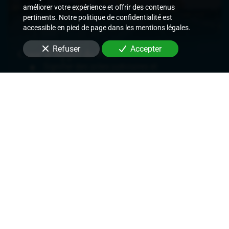
améliorer votre expérience et offrir des contenus
pertinents. Notre politique de confidentialité est
accessible en pied de page dans les mentions légales.
Refuser
Accepter
Cour d'Appel de Paris
Signifier des actes judiciaires et
extrajudiciaires,
Exécuter les décisions de justice rendues,
Délivrer des commandements de payer les
loyers,
Délivrer des congés et demandes de
renouvellement de bail,
Mettre en place des mesures conservatoires.