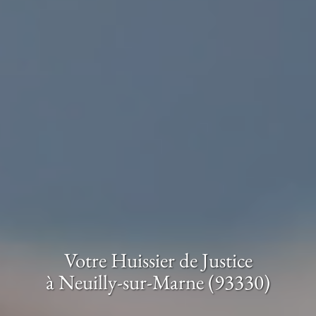
Votre Huissier de Justice
à Neuilly-sur-Marne (93330)