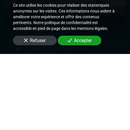
Ce site utilise les cookies pour réaliser des statistiques
anonymes sur les visites. Ces informations nous aident à
améliorer votre expérience et offrir des contenus
pertinents. Notre politique de confidentialité est
accessible en pied de page dans les mentions légales.
Cour d'Appel de Paris
Refuser
Accepter
Signifier des actes judiciaires et
extrajudiciaires,
Exécuter les décisions de justice rendues,
Délivrer des commandements de payer les
loyers,
Délivrer des congés et demandes de
renouvellement de bail,
Mettre en place des mesures conservatoires.