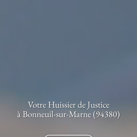
Votre Huissier de Justice
à Bonneuil-sur-Marne (94380)