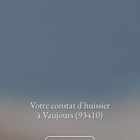
Votre constat d'huissier
à Vaujours (93410)