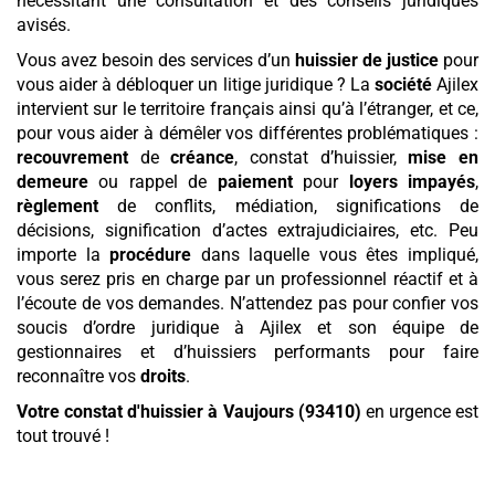
nécessitant une consultation et des conseils juridiques
avisés.
Vous avez besoin des services d’un
huissier de justice
pour
vous aider à débloquer un litige juridique ? La
société
Ajilex
intervient sur le territoire français ainsi qu’à l’étranger, et ce,
pour vous aider à démêler vos différentes problématiques :
recouvrement
de
créance
, constat d’huissier,
mise en
demeure
ou rappel de
paiement
pour
loyers
impayés
,
règlement
de conflits, médiation, significations de
décisions, signification d’actes extrajudiciaires, etc. Peu
importe la
procédure
dans laquelle vous êtes impliqué,
vous serez pris en charge par un professionnel réactif et à
l’écoute de vos demandes. N’attendez pas pour confier vos
soucis d’ordre juridique à Ajilex et son équipe de
gestionnaires et d’huissiers performants pour faire
reconnaître vos
droits
.
Votre constat d'huissier
à Vaujours (93410)
en urgence est
tout trouvé !