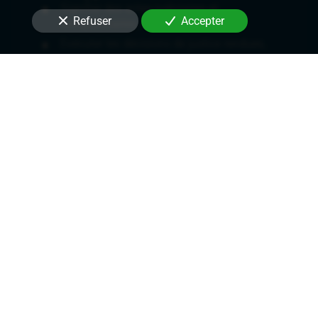
Signifier des actes judiciaires et
Refuser
Accepter
extrajudiciaires,
Exécuter les décisions de justice rendues,
Délivrer des commandements de payer les
loyers,
Délivrer des congés et demandes de
renouvellement de bail,
Mettre en place des mesures conservatoires.