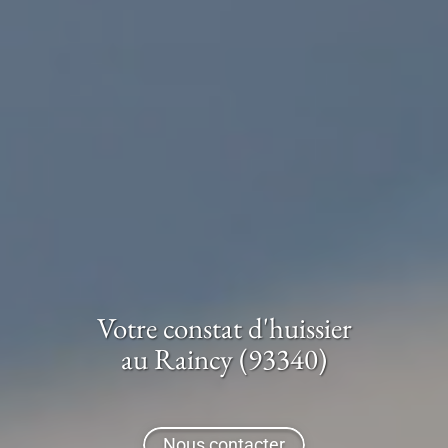
Votre constat d'huissier
au Raincy (93340)
Nous contacter