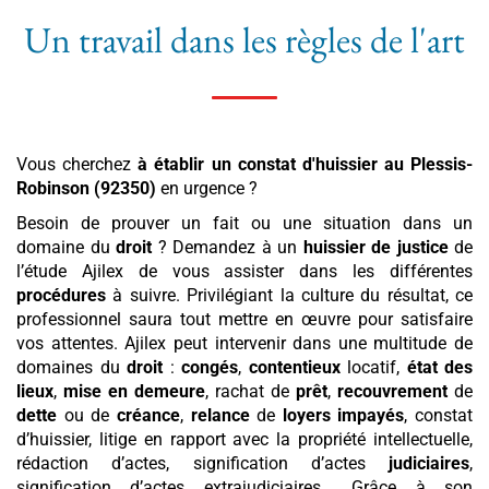
Un travail dans les règles de l'art
Vous cherchez
à établir un constat d'huissier
au Plessis-
Robinson (92350)
en urgence ?
Besoin de prouver un fait ou une situation dans un
domaine du
droit
? Demandez à un
huissier de justice
de
l’étude Ajilex de vous assister dans les différentes
procédures
à suivre. Privilégiant la culture du résultat, ce
professionnel saura tout mettre en œuvre pour satisfaire
vos attentes. Ajilex peut intervenir dans une multitude de
domaines du
droit
:
congés
,
contentieux
locatif,
état des
lieux
,
mise en demeure
, rachat de
prêt
,
recouvrement
de
dette
ou de
créance
,
relance
de
loyers
impayés
, constat
d’huissier, litige en rapport avec la propriété intellectuelle,
rédaction d’actes, signification d’actes
judiciaires
,
signification d’actes extrajudiciaires… Grâce à son