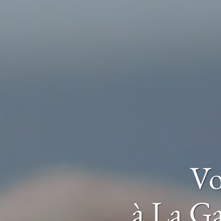
Vo
à La G