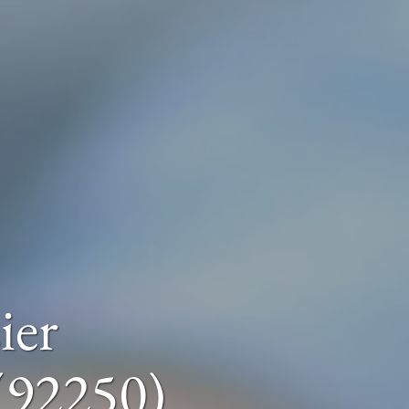
ier
(92250)