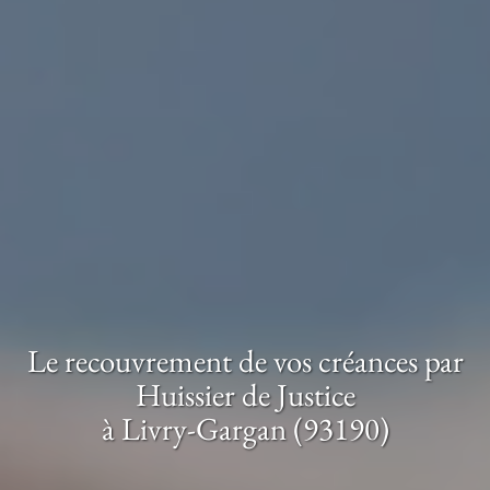
Le recouvrement de vos créances par
Huissier de Justice
à Livry-Gargan (93190)