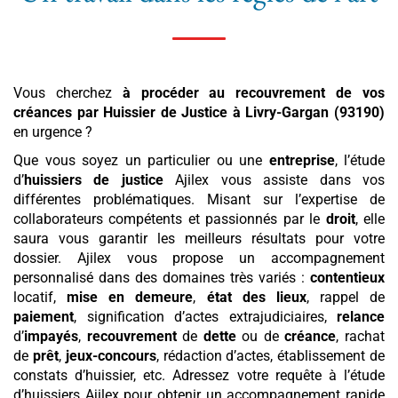
Vous cherchez
à procéder au recouvrement de vos
créances par Huissier de Justice
à Livry-Gargan (93190)
en urgence ?
Que vous soyez un particulier ou une
entreprise
, l’étude
d’
huissiers de justice
Ajilex vous assiste dans vos
différentes problématiques. Misant sur l’expertise de
collaborateurs compétents et passionnés par le
droit
, elle
saura vous garantir les meilleurs résultats pour votre
dossier. Ajilex vous propose un accompagnement
personnalisé dans des domaines très variés :
contentieux
locatif,
mise en demeure
,
état des lieux
, rappel de
paiement
, signification d’actes extrajudiciaires,
relance
d’
impayés
,
recouvrement
de
dette
ou de
créance
, rachat
de
prêt
,
jeux-concours
, rédaction d’actes, établissement de
constats d’huissier, etc. Adressez votre requête à l’étude
d’huissiers Ajilex pour obtenir un accompagnement rapide